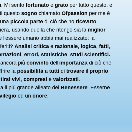
a
. Mi sento
fortunato
e
grato
per tutto questo, e
ti questo
sogno
chiamato
Ofpassion
per me è
una
piccola parte
di ciò che ho
ricevuto
.
iera, usando quella che ritengo sia la
miglior
e l'essere umano abbia mai realizzato: la
feriti?
Analisi critica
e
razionale
,
logica
,
fatti
,
ntazioni
,
errori, statistiche
,
studi scientifici.
 ancora più
convinto
dell'
importanza
di ciò che
frire la
possibilità
a
tutti
di
trovare
il
proprio
tirsi vivi
,
compresi
e
valorizzati
.
ia il più grande alleato del
Benessere
. Esserne
ivilegio
ed un
onore
.