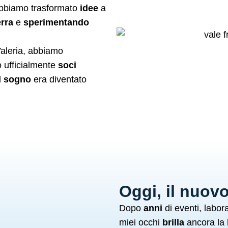
 abbiamo trasformato
idee
a
erra
e
sperimentando
Valeria, abbiamo
o ufficialmente
soci
Il
sogno
era diventato
Oggi, il nuov
Dopo
anni
di eventi, labora
miei occhi
brilla
ancora la