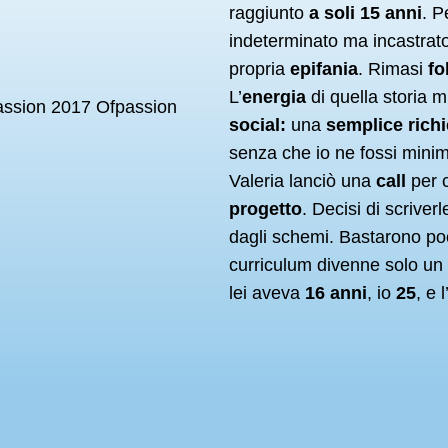
raggiunto
a soli 15 anni
. P
indeterminato ma incastrat
propria
epifania
. Rimasi
fo
L’
energia
di quella storia 
social:
una
semplice rich
senza che io ne fossi mini
Valeria lanciò una
call
per 
progetto
. Decisi di scriver
dagli schemi. Bastarono po
curriculum divenne solo un 
lei aveva
16 anni
, io
25
, e 