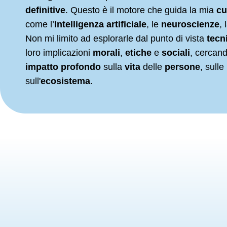
definitive
. Questo è il motore che guida la mia
cu
come l’
Intelligenza artificiale
, le
neuroscienze
, 
Non mi limito ad esplorarle dal punto di vista
tecn
loro implicazioni
morali
,
etiche
e
sociali
, cercand
impatto profondo
sulla
vita
delle
persone
, sulle
sull'
ecosistema
.