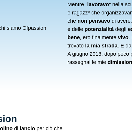
Mentre "
lavoravo
" nella sc
e ragazz* che organizzav
che
non pensavo
di avere
e delle
potenzialità
degli
e
bene
, ero finalmente
vivo
.
trovato
la mia strada
. E d
A giugno 2018, dopo poco 
rassegnai le mie
dimission
sion
olino
di
lancio
per ciò che