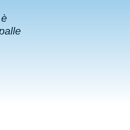
o
è
palle