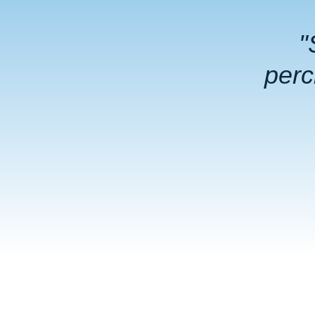
"
per