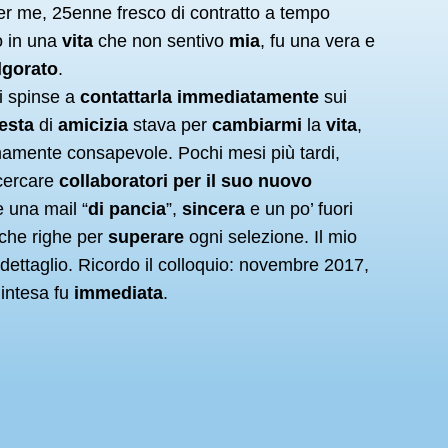
er me, 25enne fresco di contratto a tempo
o in una
vita
che non sentivo
mia
, fu una vera e
lgorato
.
mi spinse a
contattarla immediatamente
sui
iesta
di
amicizia
stava per
cambiarmi
la
vita
,
mamente consapevole. Pochi mesi più tardi,
cercare
collaboratori per il suo nuovo
le una mail “
di pancia
”,
sincera
e un po’ fuori
che righe per
superare
ogni selezione. Il mio
dettaglio. Ricordo il colloquio: novembre 2017,
l’intesa fu
immediata
.