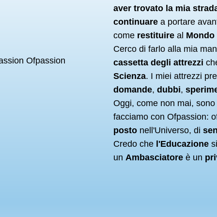
aver trovato la mia strad
continuare
a portare avan
come
restituire
al
Mondo
Cerco di farlo alla mia man
cassetta degli attrezzi
ch
Scienza
. I miei attrezzi pre
domande
,
dubbi
,
sperime
Oggi, come non mai, sono
facciamo con Ofpassion: of
posto
nell'Universo, di
sen
Credo che
l'Educazione
s
un
Ambasciatore
è un
pr