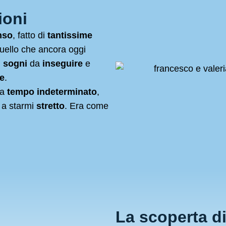
ioni
nso
, fatto di
tantissime
quello che ancora oggi
i
sogni
da
inseguire
e
ne
.
a
tempo indeterminato
,
e a starmi
stretto
. Era come
La scoperta d