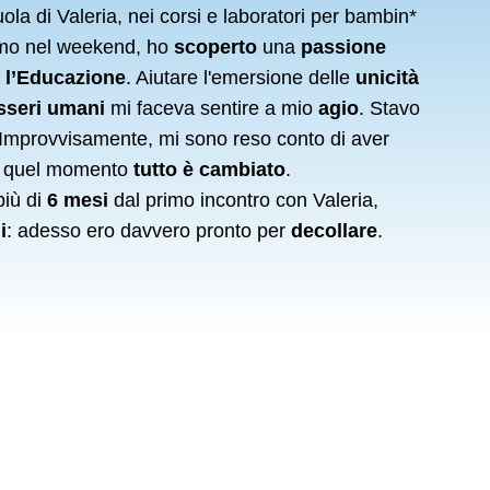
uola di Valeria, nei corsi e laboratori per bambin*
amo nel weekend, ho
scoperto
una
passione
:
l’Educazione
. Aiutare l'emersione delle
unicità
sseri umani
mi faceva sentire a mio
agio
. Stavo
 Improvvisamente, mi sono reso conto di aver
a quel momento
tutto è cambiato
.
più di
6 mesi
dal primo incontro con Valeria,
i
: adesso ero davvero pronto per
decollare
.