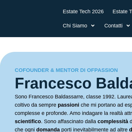
contenuto
Estate Tech 2026
Estate 
Chi Siamo
Contatti
COFOUNDER & MENTOR DI OFPASSION
Francesco Bald
Sono Francesco Baldassarre, classe 1992. Laure
coltivo da sempre
passioni
che mi portano ad esp
complesse e profonde. Amo indagare la realtà attr
scientifico
. Sono affascinato dalla
complessità
d
che ogni
domanda
porti inevitabilmente ad altre