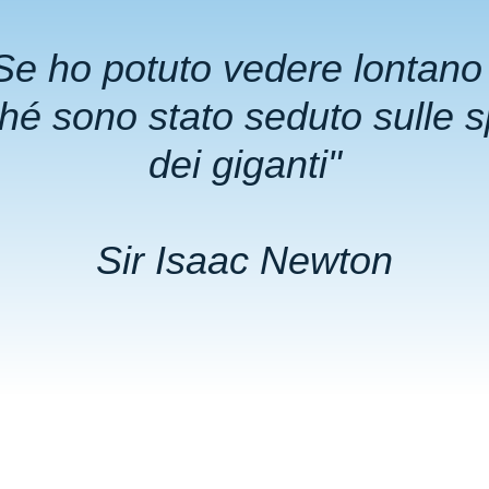
Se ho potuto
vedere lontan
ché
sono stato seduto
sulle
s
dei giganti
"
Sir Isaac Newton