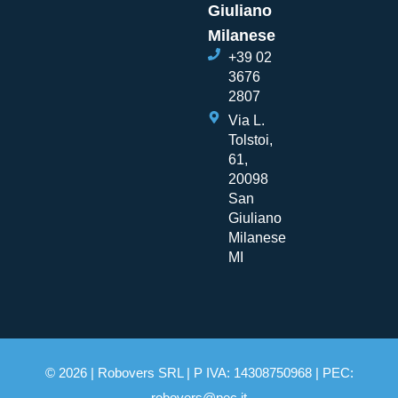
Giuliano
Milanese
+39 02
3676
2807
Via L.
Tolstoi,
61,
20098
San
Giuliano
Milanese
MI
© 2026 | Robovers SRL | P IVA: 14308750968 | PEC:
robovers@pec.it