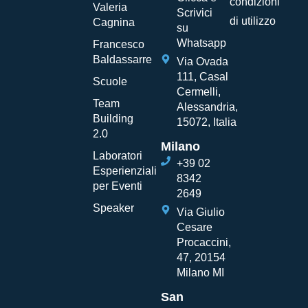
condizioni
Valeria
Scrivici
di utilizzo
Cagnina
su
Whatsapp
Francesco
Baldassarre
Via Ovada
111, Casal
Scuole
Cermelli,
Team
Alessandria,
Building
15072, Italia
2.0
Milano
Laboratori
+39 02
Esperienziali
8342
per Eventi
2649
Speaker
Via Giulio
Cesare
Procaccini,
47, 20154
Milano MI
San