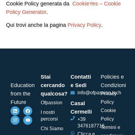
Cookie Policy generata da
CookieYes – Cookie
Policy Generator
.
Qui trovi anche la pagina
Privacy Policy
.
Stai
Contatti
Policies e
Education
cercando
e Sedi
Condizioni
info@ofpassion.tech
from the
qualcosa?
Privacy
Future
Policy
Ofpassion
Casal
Cookie
Cermelli
I nostri
percorsi
Policy
+39
3476187716
Termini e
Chi Siamo
Clicca e