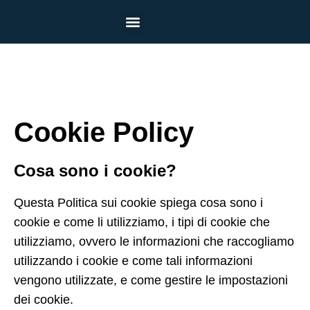
contenuto
Estate Tech 2026
Estate Tech 2026 a Milano
I nostri percorsi
Per le Scuole
Per le Aziende
Per gli Eventi
Chi Siamo
I nostri centri
Cookie Policy
Cookie Policy
Cosa sono i cookie?
Questa Politica sui cookie spiega cosa sono i
cookie e come li utilizziamo, i tipi di cookie che
utilizziamo, ovvero le informazioni che raccogliamo
utilizzando i cookie e come tali informazioni
vengono utilizzate, e come gestire le impostazioni
dei cookie.